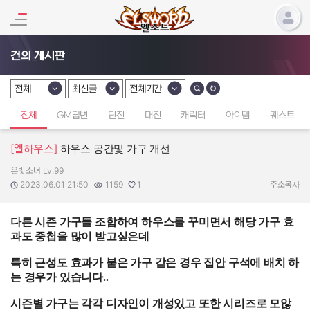
건의 게시판
전체
최신글
전체기간
카테고리 선택
카테고리 선택
카테고리 선택
전체
GM답변
던전
대전
캐릭터
아이템
퀘스트
[엘하우스]
하우스 공간및 가구 개선
은빛소녀 Lv.99
작성자:
작성일:
조회수:
추천수:
2023.06.01 21:50
1159
1
주소복사
다른 시즌 가구들 조합하여 하우스를 꾸미면서 해당 가구 효
과도 중첩을 많이 받고싶은데
특히 근성도 효과가 붙은 가구 같은 경우 집안 구석에 배치 하
는 경우가 있습니다..
시즌별 가구는 각각 디자인이 개성있고 또한 시리즈로 모않