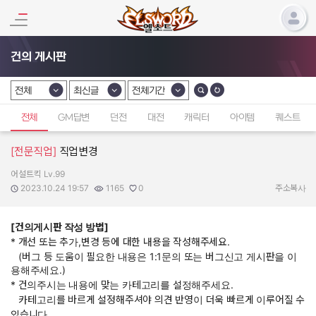
건의 게시판
전체
최신글
전체기간
카테고리 선택
카테고리 선택
카테고리 선택
전체
GM답변
던전
대전
캐릭터
아이템
퀘스트
[전문직업]
직업변경
어설트킥 Lv.99
작성자:
작성일:
조회수:
추천수:
2023.10.24 19:57
1165
0
주소복사
[건의게시판 작성 방법]
* 개선 또는 추가,변경 등에 대한 내용을 작성해주세요.
(버그 등 도움이 필요한 내용은 1:1문의 또는 버그신고 게시판을 이
용해주세요.)
* 건의주시는 내용에 맞는 카테고리를 설정해주세요.
카테고리를 바르게 설정해주셔야 의견 반영이 더욱 빠르게 이루어질 수
있습니다.