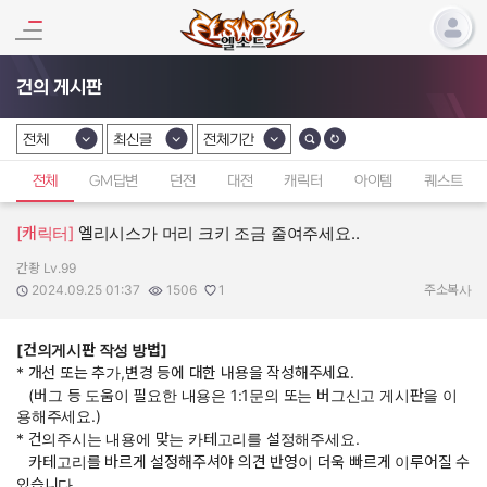
건의 게시판
전체
최신글
전체기간
카테고리 선택
카테고리 선택
카테고리 선택
전체
GM답변
던전
대전
캐릭터
아이템
퀘스트
[캐릭터]
엘리시스가 머리 크키 조금 줄여주세요..
간좡 Lv.99
작성자:
작성일:
조회수:
추천수:
2024.09.25 01:37
1506
1
주소복사
[건의게시판 작성 방법]
* 개선 또는 추가,변경 등에 대한 내용을 작성해주세요.
(버그 등 도움이 필요한 내용은 1:1문의 또는 버그신고 게시판을 이
용해주세요.)
* 건의주시는 내용에 맞는 카테고리를 설정해주세요.
카테고리를 바르게 설정해주셔야 의견 반영이 더욱 빠르게 이루어질 수
있습니다.