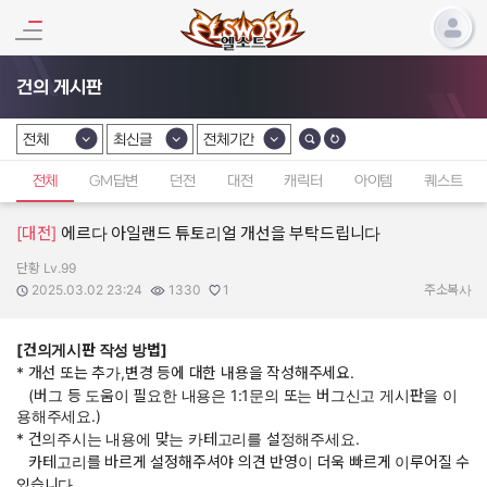
건의 게시판
전체
최신글
전체기간
카테고리 선택
카테고리 선택
카테고리 선택
전체
GM답변
던전
대전
캐릭터
아이템
퀘스트
[대전]
에르다 아일랜드 튜토리얼 개선을 부탁드립니다
단황 Lv.99
작성자:
작성일:
조회수:
추천수:
2025.03.02 23:24
1330
1
주소복사
[건의게시판 작성 방법]
* 개선 또는 추가,변경 등에 대한 내용을 작성해주세요.
(버그 등 도움이 필요한 내용은 1:1문의 또는 버그신고 게시판을 이
용해주세요.)
* 건의주시는 내용에 맞는 카테고리를 설정해주세요.
카테고리를 바르게 설정해주셔야 의견 반영이 더욱 빠르게 이루어질 수
있습니다.