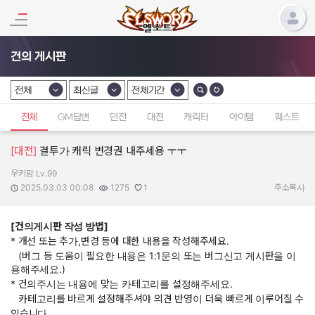
건의 게시판
전체
최신글
전체기간
카테고리 선택
카테고리 선택
카테고리 선택
전체
GM답변
던전
대전
캐릭터
아이템
퀘스트
[대전]
결투가 캐릭 변경권 내주세용 ㅜㅜ
우키맘 Lv.99
작성자:
작성일:
조회수:
추천수:
2025.03.03 00:08
1275
1
주소복사
[건의게시판 작성 방법]
* 개선 또는 추가,변경 등에 대한 내용을 작성해주세요.
(버그 등 도움이 필요한 내용은 1:1문의 또는 버그신고 게시판을 이
용해주세요.)
* 건의주시는 내용에 맞는 카테고리를 설정해주세요.
카테고리를 바르게 설정해주셔야 의견 반영이 더욱 빠르게 이루어질 수
있습니다.