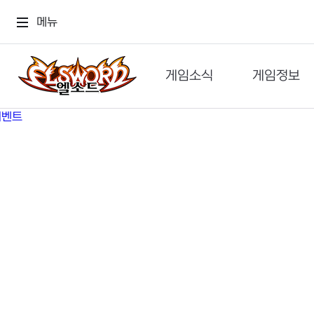
메뉴
게임소식
게임정보
공지사항
세계관
GM메가폰
캐릭터
이벤트 & 캐시샵
가이드
보도자료