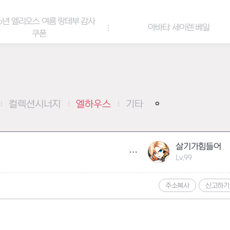
6년 엘리오스 여름 랑데부 감사
아바타: 세이렌 베일
쿠폰
컬렉션시너지
엘하우스
기타
살기가힘들어
Lv.99
주소복사
신고하기