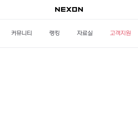
커뮤니티
랭킹
자료실
고객지원
이슈게시판
던전랭킹
다운로드
문의하기
공략게시판
대전랭킹
멀티미디어
신고하기
거래게시판
점령전랭킹
갤러리
건의하기
밸런스토론장
엘타입
보안센터
UCC게시판
작가연재만화