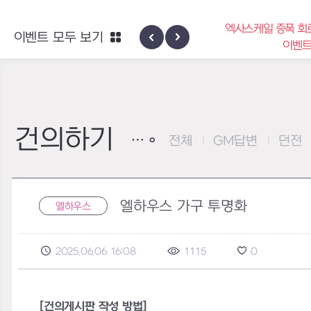
엑사스케일 증폭 회
이벤트 모두 보기
신규 지역 네블론
이벤
건의하기
전체
GM답변
던전
엘하우스 가구 투명화
엘하우스
2025.06.06 16:08
1115
0
[건의게시판 작성 방법]