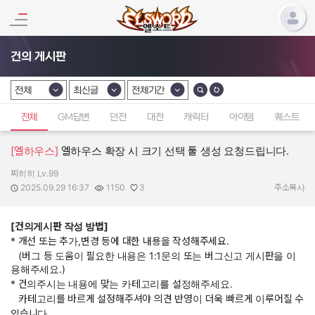
건의 게시판
전체
최신글
전체기간
카테고리 선택
카테고리 선택
카테고리 선택
전체
GM답변
던전
대전
캐릭터
아이템
퀘스트
[엘하우스]
엘하우스 확장 시 크기 선택 툴 생성 요청드립니다.
찌히히 Lv.99
작성자:
작성일:
조회수:
추천수:
2025.09.29 16:37
1150
3
주소복사
[건의게시판 작성 방법]
* 개선 또는 추가,변경 등에 대한 내용을 작성해주세요.
(버그 등 도움이 필요한 내용은 1:1문의 또는 버그신고 게시판을 이
용해주세요.)
* 건의주시는 내용에 맞는 카테고리를 설정해주세요.
카테고리를 바르게 설정해주셔야 의견 반영이 더욱 빠르게 이루어질 수
있습니다.