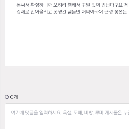
돈써서 확장하니까 오히려 휑해서 꾸밀 맛이 안난다구요 제발
강제로 안어울리고 못생긴 템들만 처박아놔야 근성 뽕뽑는
0