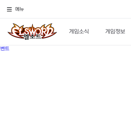
메뉴
게임소식
게임정보
공지사항
세계관
GM메가폰
캐릭터
이벤트 & 캐시샵
가이드
보도자료