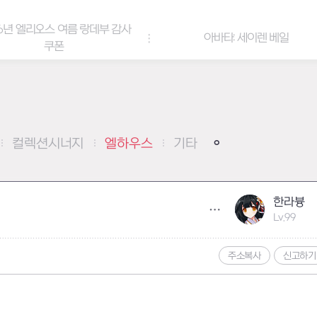
6년 엘리오스 여름 랑데부 감사
아바타: 세이렌 베일
쿠폰
컬렉션시너지
엘하우스
기타
한라븅
Lv.99
주소복사
신고하기