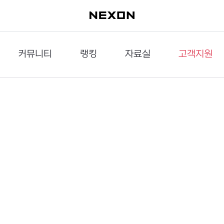
커뮤니티
랭킹
자료실
고객지원
이슈게시판
던전랭킹
다운로드
문의하기
공략게시판
대전랭킹
멀티미디어
신고하기
거래게시판
점령전랭킹
갤러리
건의하기
밸런스토론장
엘타입
보안센터
UCC게시판
작가연재만화