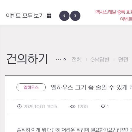
엑사스케일 증폭 회
이벤트 모두 보기
신규 지역 네블론
이벤
건의하기
전체
GM답변
던전
엘하우스 크기 좀 줄일 수 있게
엘하우스
2025.10.01 15:25
1200
1
솔직히 이게 뭐 대단히 어려운 작업이 필요한가요? 집꾸미