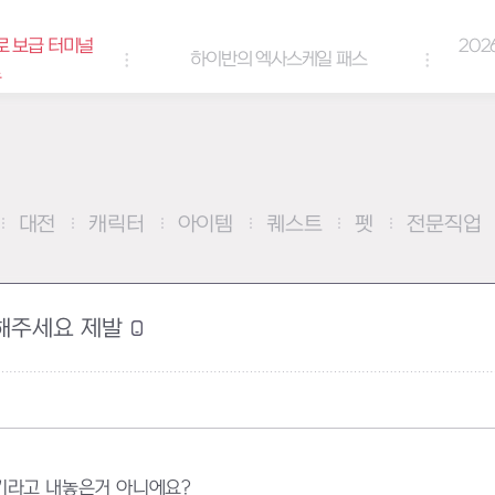
로 보급 터미널
202
하이반의 엑사스케일 패스
트
대전
캐릭터
아이템
퀘스트
펫
전문직업
 해주세요 제발
기라고 내놓은거 아니에요?