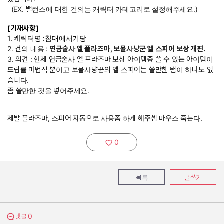
(EX. 밸런스에 대한 건의는 캐릭터 카테고리로 설정해주세요.)
[기재사항]
1. 캐릭터명 :침대에서기당
2. 건의 내용 :
연금술사 엘 플라즈마, 보물사냥군 엘 스피어 보상 개편.
3. 의견 : 현제 연금술사 엘 프라즈마 보상 아이템중 쓸 수 있는 아이템이
드랍률 마법석 뿐이고 보물사냥꾼의 엘 스피어는 쓸만한 탬이 하나도 없
습니다.
좀 쓸만한 것을 넣어주세요.
제발 플라즈마, 스피어 자동으로 사용좀 하게 해주셈 마우스 죽는다.
0
추천하기:
목록
글쓰기
0
댓글 보기
댓글