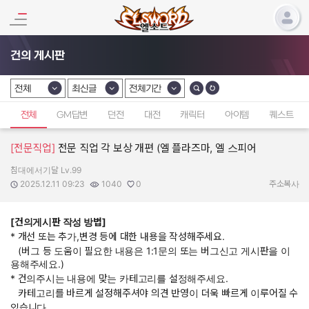
건의 게시판
전체
최신글
전체기간
카테고리 선택
카테고리 선택
카테고리 선택
전체
GM답변
던전
대전
캐릭터
아이템
퀘스트
[전문직업]
전문 직업 각 보상 개편 (엘 플라즈마, 엘 스피어
침대에서기달 Lv.99
작성자:
작성일:
조회수:
추천수:
2025.12.11 09:23
1040
0
주소복사
[건의게시판 작성 방법]
* 개선 또는 추가,변경 등에 대한 내용을 작성해주세요.
(버그 등 도움이 필요한 내용은 1:1문의 또는 버그신고 게시판을 이
용해주세요.)
* 건의주시는 내용에 맞는 카테고리를 설정해주세요.
카테고리를 바르게 설정해주셔야 의견 반영이 더욱 빠르게 이루어질 수
있습니다.