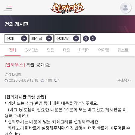
건의 게시판
전체
최신글
전체기간
카테고리 선택
카테고리 선택
카테고리 선택
전체
GM답변
던전
대전
캐릭터
아이템
퀘스트
[엘하우스]
확률 공개좀;
양각 Lv.99
작성자:
작성일:
조회수:
추천수:
2026.04.09 18:18
499
1
주소복사
[건의게시판 작성 방법]
* 개선 또는 추가,변경 등에 대한 내용을 작성해주세요.
(버그 등 도움이 필요한 내용은 1:1문의 또는 버그신고 게시판을 이
용해주세요.)
* 건의주시는 내용에 맞는 카테고리를 설정해주세요.
카테고리를 바르게 설정해주셔야 의견 반영이 더욱 빠르게 이루어질 수
있습니다.