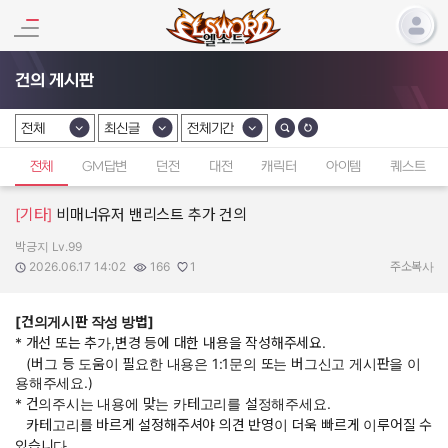
건의 게시판
전체
최신글
전체기간
카테고리 선택
카테고리 선택
카테고리 선택
전체
GM답변
던전
대전
캐릭터
아이템
퀘스트
[기타]
비매너유저 밴리스트 추가 건의
박긍지 Lv.99
작성자:
작성일:
조회수:
추천수:
2026.06.17 14:02
166
1
주소복사
[건의게시판 작성 방법]
* 개선 또는 추가,변경 등에 대한 내용을 작성해주세요.
(버그 등 도움이 필요한 내용은 1:1문의 또는 버그신고 게시판을 이
용해주세요.)
* 건의주시는 내용에 맞는 카테고리를 설정해주세요.
카테고리를 바르게 설정해주셔야 의견 반영이 더욱 빠르게 이루어질 수
있습니다.