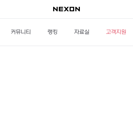
커뮤니티
랭킹
자료실
고객지원
이슈게시판
던전랭킹
다운로드
문의하기
공략게시판
대전랭킹
멀티미디어
신고하기
거래게시판
점령전랭킹
갤러리
건의하기
밸런스토론장
엘타입
보안센터
UCC게시판
작가연재만화