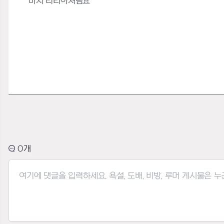
마치 리티아처럼요
0