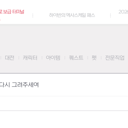
로 보급 터미널
202
하이반의 엑사스케일 패스
트
대전
캐릭터
아이템
퀘스트
펫
전문직업
 다시 그려주세여