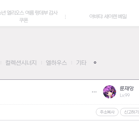
6년 엘리오스 여름 랑데부 감사
아바타: 세이렌 베일
쿠폰
컬렉션시너지
엘하우스
기타
룬재앙
Lv.99
주소복사
신고하기