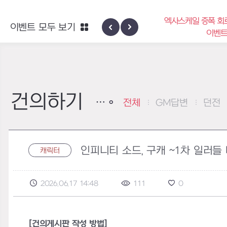
엑사스케일 증폭 회
이벤트 모두 보기
신규 지역 네블론
이벤
건의하기
전체
GM답변
던전
인피니티 소드, 구캐 ~1차 일러들
캐릭터
2026.06.17 14:48
111
0
[건의게시판 작성 방법]