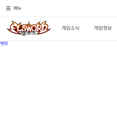
메뉴
게임소식
게임정보
공지사항
세계관
GM메가폰
캐릭터
이벤트 & 캐시샵
가이드
보도자료