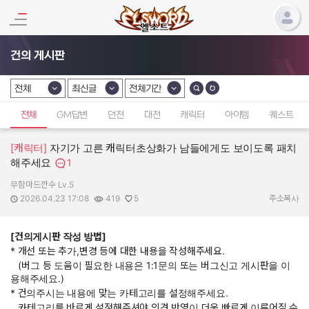
건의 게시판
전체
최신글
전체기간
카테고리 선택
카테고리 선택
카테고리 선택
전체
GM답변
던전
대전
캐릭터
아이템
퀘스트
[캐릭터]
자기가 고른 캐릭터초상화가 남들에게도 보이도록 패치
해주세요
1
무함마드깐수 Lv.5
작성자:
작성일:
조회수:
추천수:
2026.04.23 17:08
419
5
주소복사
[건의게시판 작성 방법]
* 개선 또는 추가,변경 등에 대한 내용을 작성해주세요.
(버그 등 도움이 필요한 내용은 1:1문의 또는 버그신고 게시판을 이
용해주세요.)
* 건의주시는 내용에 맞는 카테고리를 설정해주세요.
카테고리를 바르게 설정해주셔야 의견 반영이 더욱 빠르게 이루어질 수