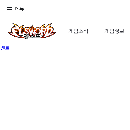
메뉴
게임소식
게임정보
공지사항
세계관
GM메가폰
캐릭터
이벤트 & 캐시샵
가이드
보도자료