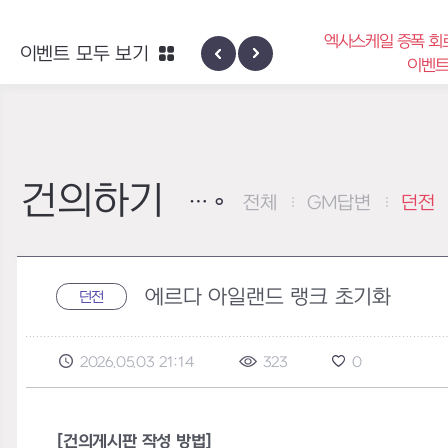
엑사스케일 증폭 회
이벤트 모두 보기
신규 지역 네블론
이벤
건의하기
전체
GM답변
던전
에르다 아일랜드 랭크 초기화
던전
2026.05.03 21:14
323
0
[건의게시판 작성 방법]