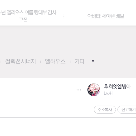
6년 엘리오스 여름 랑데부 감사
아바타: 세이렌 베일
쿠폰
컬렉션시너지
엘하우스
기타
후희잇엘븽아
Lv.41
주소복사
신고하기