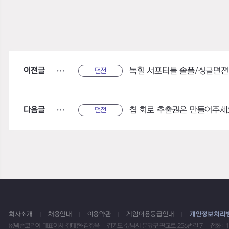
이전글
녹힐 서포터들 솔플/싱글던전
던전
다음글
칩 회로 추출권은 만들어주세
던전
회사소개
채용안내
이용약관
게임이용등급안내
개인정보처리
㈜넥슨코리아 대표이사 강대현·김정욱
경기도 성남시 분당구 판교로 256번길 7
전화 : 