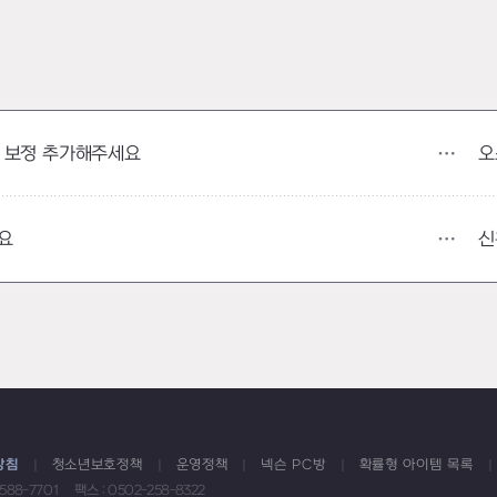
오
 보정 추가해주세요
신
요
방침
청소년보호정책
운영정책
넥슨 PC방
확률형 아이템 목록
1588-7701
팩스 : 0502-258-8322