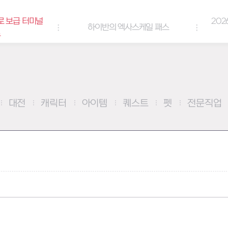
로 보급 터미널
202
하이반의 엑사스케일 패스
트
대전
캐릭터
아이템
퀘스트
펫
전문직업