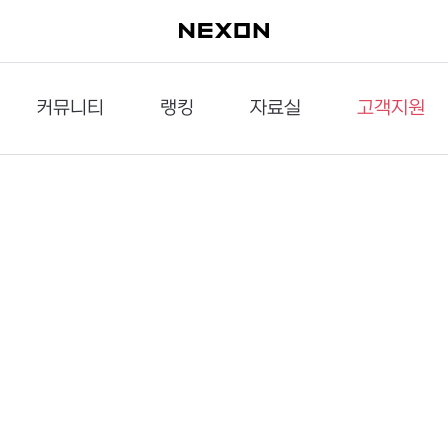
커뮤니티
랭킹
자료실
고객지원
이슈게시판
던전랭킹
다운로드
문의하기
공략게시판
대전랭킹
멀티미디어
신고하기
거래게시판
점령전랭킹
갤러리
건의하기
밸런스토론장
엘타입
보안센터
UCC게시판
작가연재만화