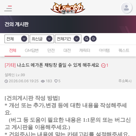
건의 게시판
전체
최신글
전체기간
카테고리 선택
카테고리 선택
카테고리 선택
전체
GM답변
던전
대전
캐릭터
아이템
퀘스트
[기타]
나소드 메가폰 채팅창 줄일 수 있게 해주세요
1
설레인 Lv.99
작성자:
작성일:
조회수:
추천수:
2026.06.06 19:25
183
5
주소복사
[건의게시판 작성 방법]
* 개선 또는 추가,변경 등에 대한 내용을 작성해주세
요.
(버그 등 도움이 필요한 내용은 1:1문의 또는 버그신
고 게시판을 이용해주세요.)
* 건의주시는 내용에 맞는 카테고리를 설정해주세요.