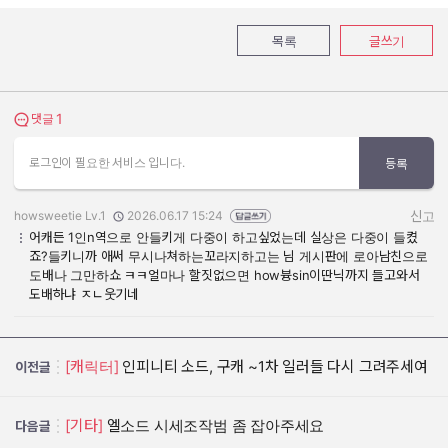
목록
글쓰기
1
댓글 보기
댓글
로그인이 필요한 서비스 입니다.
등록
howsweetie Lv.1
2026.06.17 15:24
신고
작성자:
작성일:
어캐든 1인n역으로 안들키게 다중이 하고싶었는데 실상은 다중이 들켰
죠?들키니까 애써 무시나쳐하는꼬라지하고는 님 게시판에 로아남친으로
도배나 그만하쇼 ㅋㅋ얼마나 할짓없으면 how븅sin이딴닉까지 들고와서
도배하냐 ㅈㄴ웃기네
[캐릭터]
인피니티 소드, 구캐 ~1차 일러들 다시 그려주세여
이전글
[기타]
엘소드 시세조작범 좀 잡아주세요
다음글