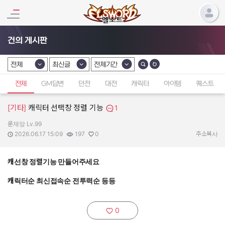
건의 게시판
전체
최신글
전체기간
카테고리 선택
카테고리 선택
카테고리 선택
전체
GM답변
던전
대전
캐릭터
아이템
퀘스트
[기타]
캐릭터 선택창 정렬 기능
1
룬재앙 Lv.99
작성자:
작성일:
조회수:
추천수:
2026.06.17 15:09
197
0
주소복사
캐선창 정렬기능 만들어주세요
캐릭터순 최신접속순 전투력순 등등
0
추천하기: