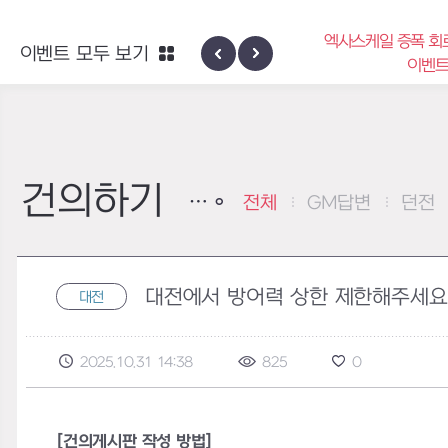
엑사스케일 증폭 회
이벤트 모두 보기
신규 지역 네블론
이벤
건의하기
전체
GM답변
던전
대전에서 방어력 상한 제한해주세요
대전
2025.10.31 14:38
825
0
[건의게시판 작성 방법]