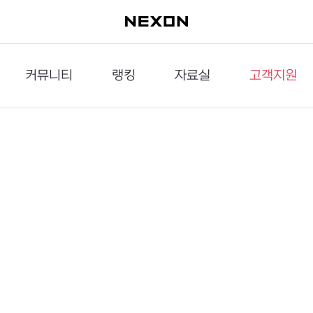
커뮤니티
랭킹
자료실
고객지원
이슈게시판
던전랭킹
다운로드
문의하기
공략게시판
대전랭킹
멀티미디어
신고하기
거래게시판
점령전랭킹
갤러리
건의하기
밸런스토론장
엘타입
보안센터
UCC게시판
작가연재만화