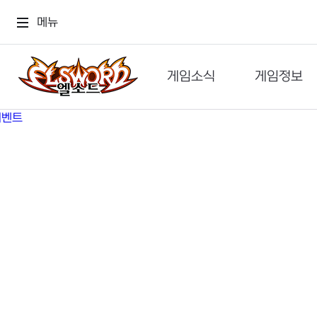
메뉴
게임소식
게임정보
공지사항
세계관
GM메가폰
캐릭터
이벤트 & 캐시샵
가이드
보도자료