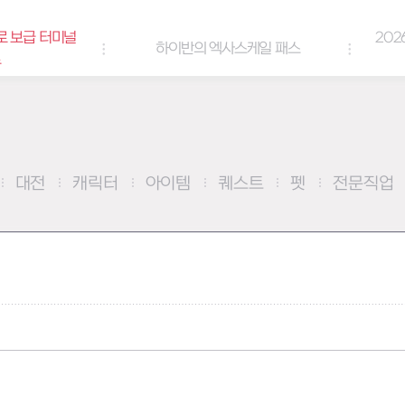
로 보급 터미널
202
하이반의 엑사스케일 패스
트
대전
캐릭터
아이템
퀘스트
펫
전문직업