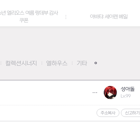
6년 엘리오스 여름 랑데부 감사
아바타: 세이렌 베일
쿠폰
컬렉션시너지
엘하우스
기타
성아돌
Lv.99
주소복사
신고하기