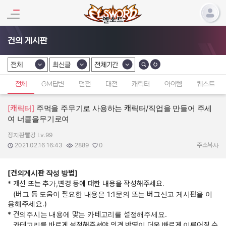
건의 게시판
전체
최신글
전체기간
카테고리 선택
카테고리 선택
카테고리 선택
전체
GM답변
던전
대전
캐릭터
아이템
퀘스트
[캐릭터]
주먹을 주무기로 사용하는 캐릭터/직업을 만들어 주세
여 너클을무기로여
정지환빨강 Lv.99
작성자:
작성일:
조회수:
추천수:
2021.02.16 16:43
2889
0
주소복사
[건의게시판 작성 방법]
* 개선 또는 추가,변경 등에 대한 내용을 작성해주세요.
(버그 등 도움이 필요한 내용은 1:1문의 또는 버그신고 게시판을 이
용해주세요.)
* 건의주시는 내용에 맞는 카테고리를 설정해주세요.
카테고리를 바르게 설정해주셔야 의견 반영이 더욱 빠르게 이루어질 수