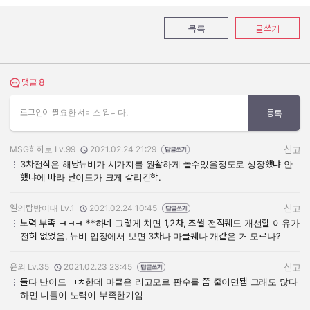
목록
글쓰기
8
댓글 보기
댓글
로그인이 필요한 서비스 입니다.
등록
MSG히히로 Lv.99
2021.02.24 21:29
신고
작성자:
작성일:
3차전직은 해당뉴비가 시가지를 원활하게 돌수있을정도로 성장했냐 안
했냐에 따라 난이도가 크게 갈리긴함.
엘의탑방어대 Lv.1
2021.02.24 10:45
신고
작성자:
작성일:
노력 부족 ㅋㅋㅋ **하네 그렇게 치면 1,2차, 초월 전직퀘도 개선할 이유가
전혀 없었음, 뉴비 입장에서 보면 3차나 마클퀘나 개같은 거 모르나?
윤외 Lv.35
2021.02.23 23:45
신고
작성자:
작성일:
둘다 난이도 ㄱㅊ한데 마클은 리고모르 판수를 쫌 줄이면됌 그래도 많다
하면 니들이 노력이 부족한거임