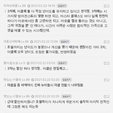
지약브라콤 Lv.99
2021.02.23 16:16
신고
작성자:
작성일:
3차퀘, 마클퀘 둘 다 적정 난이도를 유지하고 있다고 생각함. 3차퀘는 시
가지랑 방어전스토리 몇판 하면 되고, 마스터 클래스도 바다 일퀘 천천히
하다가 마로에서만 좀 고생하면 되고. 마로를 헬로 돌라는 것도 아니고,
그저 '귀찮을 뿐' 인 데다가, 시간이 아까운 사람은 합리적인 가격으로 고
생을 메꿀 수 있는 시스템인데.
이동신사퇴해 Lv.99
2021.02.22 12:59
신고
작성자:
작성일:
초월까지는 난이도가 높았으나 개선을 했기 때문에 괜찮아진 거라 3차,
마클퀘 모두 난이도 조정은 불가피함, 반영하였음
룬마콤보용 Lv.5
2021.02.22 03:05
신고
작성자:
작성일:
3차는 할만 하다 생각함.. 마클은 현질퀘고...
맛있는거옆에 Lv.99
2021.02.22 02:20
신고
작성자:
작성일:
마클을 좀 바꿔야지 진짜 뉴비들이 마클 만들기 너무힘듦
맛있는거옆에 Lv.99
2021.02.22 02:20
신고
작성자:
작성일:
근데 할만하지않나? 초월까지가 지나치게 쉬운거지 솔직히 마지막 전직인
데 그정돈 해도 되는듯