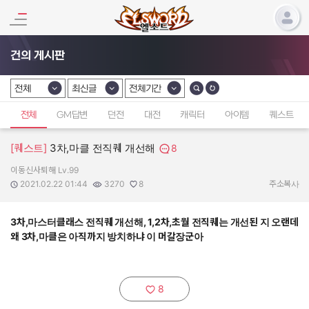
건의 게시판
전체
최신글
전체기간
카테고리 선택
카테고리 선택
카테고리 선택
전체
GM답변
던전
대전
캐릭터
아이템
퀘스트
[퀘스트]
3차,마클 전직퀘 개선해
8
이동신사퇴해 Lv.99
작성자:
작성일:
조회수:
추천수:
2021.02.22 01:44
3270
8
주소복사
3차,마스터클래스 전직퀘 개선해, 1,2차,초월 전직퀘는 개선된 지 오랜데
왜 3차,마클은 아직까지 방치하냐 이 머갈장군아
8
추천하기: