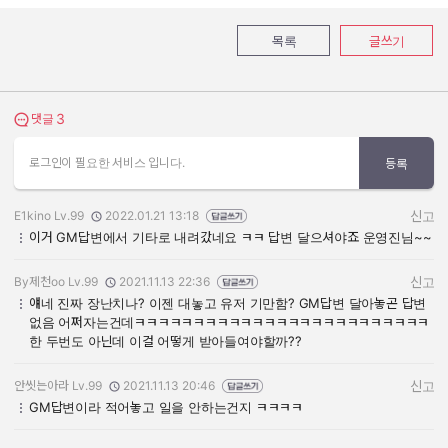
목록
글쓰기
3
댓글 보기
댓글
로그인이 필요한 서비스 입니다.
등록
E1kino Lv.99
2022.01.21 13:18
신고
작성자:
작성일:
이거 GM답변에서 기타로 내려갔네요 ㅋㅋ 답변 달으셔야죠 운영진님~~
By제천oo Lv.99
2021.11.13 22:36
신고
작성자:
작성일:
얘네 진짜 장난치나? 이젠 대놓고 유저 기만함? GM답변 달아놓곤 답변
없음 어쩌자는건데ㅋㅋㅋㅋㅋㅋㅋㅋㅋㅋㅋㅋㅋㅋㅋㅋㅋㅋㅋㅋㅋㅋㅋㅋㅋ
한 두번도 아닌데 이걸 어떻게 받아들여야할까??
안씻는아라 Lv.99
2021.11.13 20:46
신고
작성자:
작성일:
GM답변이라 적어놓고 일을 안하는건지 ㅋㅋㅋㅋ