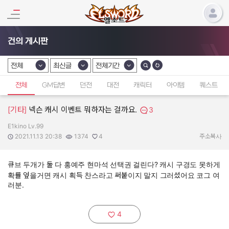
건의 게시판
전체
최신글
전체기간
카테고리 선택
카테고리 선택
카테고리 선택
전체
GM답변
던전
대전
캐릭터
아이템
퀘스트
[기타]
넥슨 캐시 이벤트 뭐하자는 걸까요.
3
E1kino Lv.99
작성자:
작성일:
조회수:
추천수:
2021.11.13 20:38
1374
4
주소복사
큐브 두개가 둘 다 홍예주 현마석 선택권 걸린다? 캐시 구경도 못하게
확률 엎을거면 캐시 획득 찬스라고 써붙이지 말지 그러셨어요 코그 여
러분.
4
추천하기: