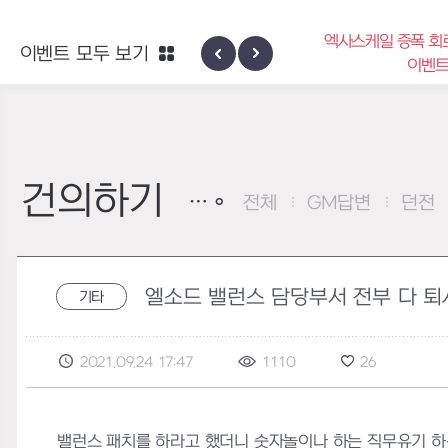
엑사스케일 증폭 회
이벤트 모두 보기
신규 지역 네블론
이벤
건의하기
전체
GM답변
던전
엘소드 밸런스 담당부서 전부 다 퇴
기타
2021.09.24 17:47
1110
26
밸런스 패치를 하라고 했더니 숫자놀이나 하는 직무유기 하