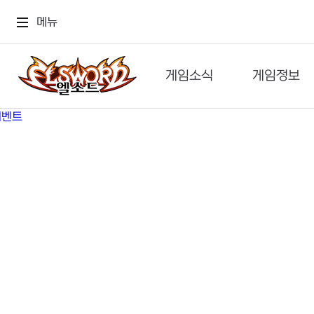
메뉴
게임소식
게임정보
공지사항
세계관
GM메가폰
캐릭터
이벤트 & 캐시샵
가이드
보도자료