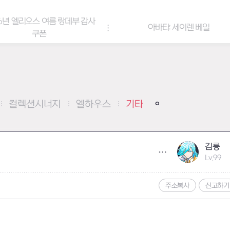
6년 엘리오스 여름 랑데부 감사
아바타: 세이렌 베일
쿠폰
컬렉션시너지
엘하우스
기타
김륭
Lv.99
주소복사
신고하기