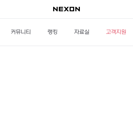
커뮤니티
랭킹
자료실
고객지원
이슈게시판
던전랭킹
다운로드
문의하기
공략게시판
대전랭킹
멀티미디어
신고하기
거래게시판
점령전랭킹
갤러리
건의하기
밸런스토론장
엘타입
보안센터
UCC게시판
작가연재만화