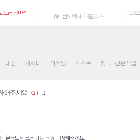
로 보급 터미널
202
하이반의 엑사스케일 패스
트
대전
캐릭터
아이템
퀘스트
펫
전문직업
사해주세요.
1
는 월급도둑 쓰레기들 당장 퇴사해주세요.