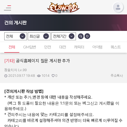
건의 게시판
전체
최신글
전체기간
카테고리 선택
카테고리 선택
카테고리 선택
전체
GM답변
던전
대전
캐릭터
아이템
퀘스트
[기타]
공식홈페이지 질문 게시판 추가
점술치자 Lv.99
작성자:
작성일:
조회수:
추천수:
2021.09.17 19:48
1014
0
주소복사
[건의게시판 작성 방법]
* 개선 또는 추가,변경 등에 대한 내용을 작성해주세요.
(버그 등 도움이 필요한 내용은 1:1문의 또는 버그신고 게시판을 이
용해주세요.)
* 건의주시는 내용에 맞는 카테고리를 설정해주세요.
카테고리를 바르게 설정해주셔야 의견 반영이 더욱 빠르게 이루어질 수
있습니다.