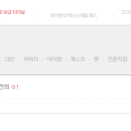
로 보급 터미널
202
하이반의 엑사스케일 패스
트
대전
캐릭터
아이템
퀘스트
펫
전문직업
건의
1