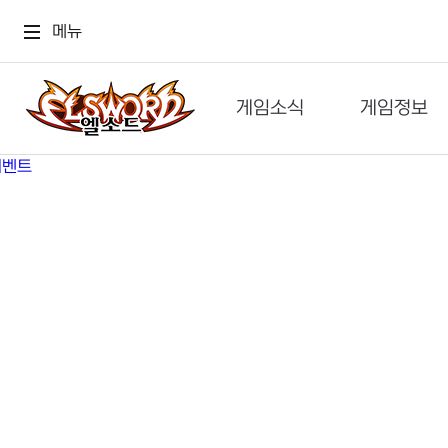
메뉴
게임소식
게임정보
공지사항
세계관
GM메가폰
캐릭터
이벤트 & 캐시샵
가이드
보도자료