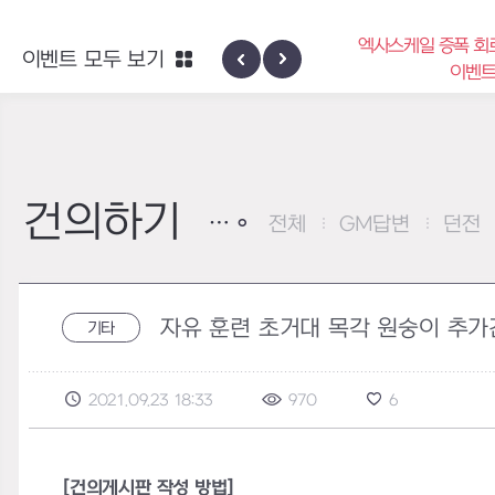
엑사스케일 증폭 회
이벤트 모두 보기
신규 지역 네블론
이벤
건의하기
전체
GM답변
던전
자유 훈련 초거대 목각 원숭이 추가
기타
2021.09.23 18:33
970
6
[건의게시판 작성 방법]