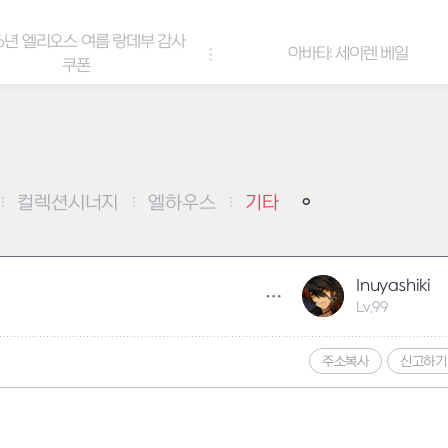
6년 엘리오스 여름 랑데부 감사
아바타: 세이렌 베일
쿠폰
컬렉션시너지
엘하우스
기타
Inuyashiki
Lv.99
주소복사
신고하기