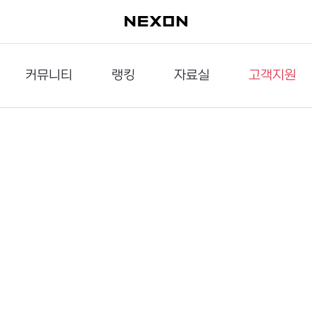
커뮤니티
랭킹
자료실
고객지원
이슈게시판
던전랭킹
다운로드
문의하기
공략게시판
대전랭킹
멀티미디어
신고하기
거래게시판
점령전랭킹
갤러리
건의하기
밸런스토론장
엘타입
보안센터
UCC게시판
작가연재만화