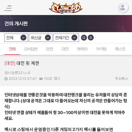
건의 게시판
전체
최신글
전체기간
카테고리 선택
카테고리 선택
카테고리 선택
전체
GM답변
던전
대전
캐릭터
아이템
퀘스트
[대전]
대전 핑 제한
임시방편32 Lv.6
작성자:
작성일:
조회수:
추천수:
2023.12.15 07:47
1536
2
주소복사
인터넷상태를 안좋은것을 악용하여 대전랭크를 올리는 유저들이 상당히 존
재합니다.(상대 공격은 그대로 다 들어오는데 자신의 공격은 안들어가는 형
식)
인터넷 연결 상태가 예를들어 핑 30~100이상이면 대전을 못하게 막아주
세요.
예시로 스팀에서 운영중인 다른 게임의 2가지 예시를 들어보면