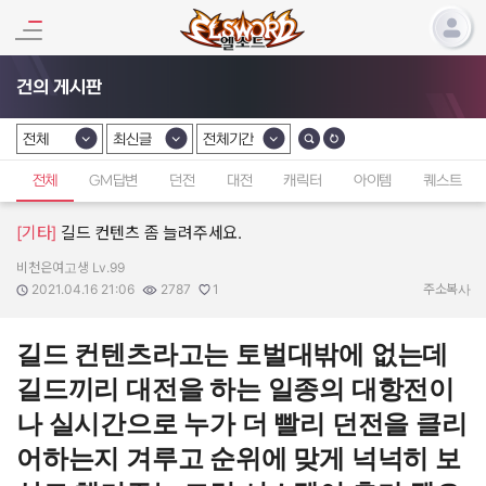
건의 게시판
전체
최신글
전체기간
카테고리 선택
카테고리 선택
카테고리 선택
전체
GM답변
던전
대전
캐릭터
아이템
퀘스트
[기타]
길드 컨텐츠 좀 늘려주세요.
비천은여고생 Lv.99
작성자:
작성일:
조회수:
추천수:
2021.04.16 21:06
2787
1
주소복사
길드 컨텐츠라고는 토벌대밖에 없는데
길드끼리 대전을 하는 일종의 대항전이
나 실시간으로 누가 더 빨리 던전을 클리
어하는지 겨루고 순위에 맞게 넉넉히 보