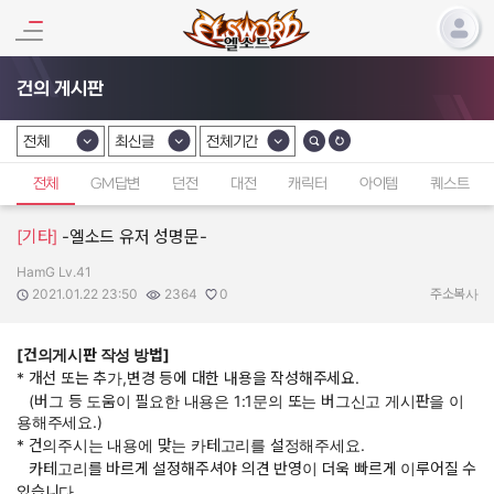
건의 게시판
전체
최신글
전체기간
카테고리 선택
카테고리 선택
카테고리 선택
전체
GM답변
던전
대전
캐릭터
아이템
퀘스트
[기타]
-엘소드 유저 성명문-
HamG Lv.41
작성자:
작성일:
조회수:
추천수:
2021.01.22 23:50
2364
0
주소복사
[건의게시판 작성 방법]
* 개선 또는 추가,변경 등에 대한 내용을 작성해주세요.
(버그 등 도움이 필요한 내용은 1:1문의 또는 버그신고 게시판을 이
용해주세요.)
* 건의주시는 내용에 맞는 카테고리를 설정해주세요.
카테고리를 바르게 설정해주셔야 의견 반영이 더욱 빠르게 이루어질 수
있습니다.