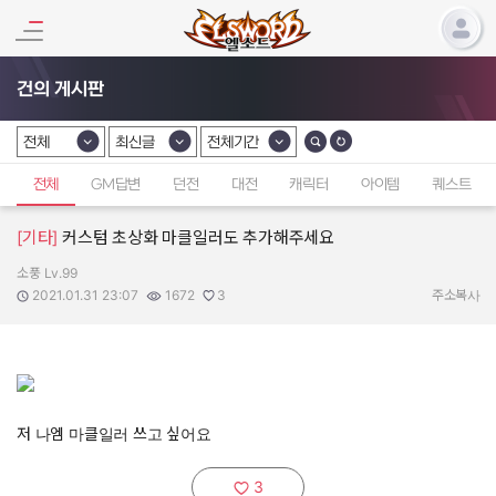
건의 게시판
전체
최신글
전체기간
카테고리 선택
카테고리 선택
카테고리 선택
전체
GM답변
던전
대전
캐릭터
아이템
퀘스트
[기타]
커스텀 초상화 마클일러도 추가해주세요
소풍 Lv.99
작성자:
작성일:
조회수:
추천수:
2021.01.31 23:07
1672
3
주소복사
저 나엠 마클일러 쓰고 싶어요
3
추천하기: