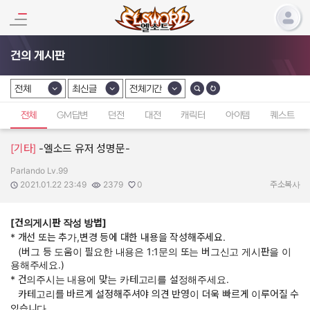
건의 게시판
전체
최신글
전체기간
카테고리 선택
카테고리 선택
카테고리 선택
전체
GM답변
던전
대전
캐릭터
아이템
퀘스트
[기타]
-엘소드 유저 성명문-
Parlando Lv.99
작성자:
작성일:
조회수:
추천수:
2021.01.22 23:49
2379
0
주소복사
[건의게시판 작성 방법]
* 개선 또는 추가,변경 등에 대한 내용을 작성해주세요.
(버그 등 도움이 필요한 내용은 1:1문의 또는 버그신고 게시판을 이
용해주세요.)
* 건의주시는 내용에 맞는 카테고리를 설정해주세요.
카테고리를 바르게 설정해주셔야 의견 반영이 더욱 빠르게 이루어질 수
있습니다.