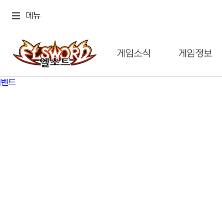
메뉴
게임소식
게임정보
공지사항
세계관
GM메가폰
캐릭터
이벤트 & 캐시샵
가이드
보도자료