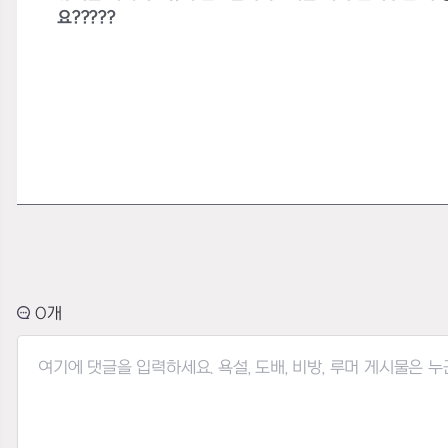
요?????
0