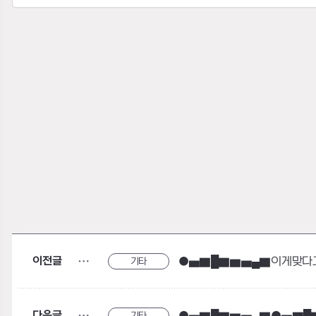
이전글
●▅▇█▇▆▅▄▇이게맞다
기타
다음글
기타