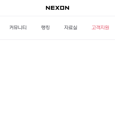
커뮤니티
랭킹
자료실
고객지원
이슈게시판
던전랭킹
다운로드
문의하기
공략게시판
대전랭킹
멀티미디어
신고하기
거래게시판
점령전랭킹
갤러리
건의하기
밸런스토론장
엘타입
보안센터
UCC게시판
작가연재만화