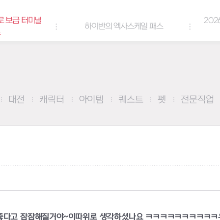
미널
2026년 엘리
하이반의 엑사스케일 패스
대전
캐릭터
아이템
퀘스트
펫
전문직업
 좋다고 잠잠해질거야~이따위로 생각하셨나요 ㅋㅋㅋㅋㅋㅋㅋㅋㅋㅋ우