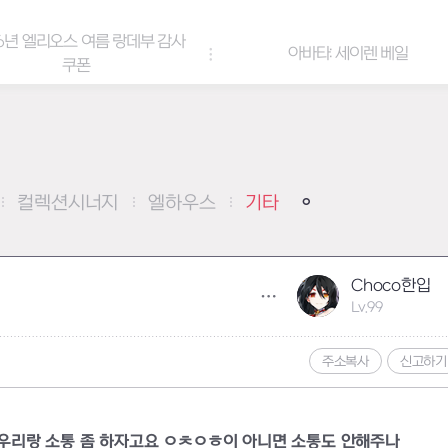
오스 여름 랑데부 감사
아바타: 세이렌 베일
쿠폰
컬렉션시너지
엘하우스
기타
Choco한입
Lv.99
주소복사
신고하기
리랑 소통 좀 하자고요 ㅇㅊㅇㅎ이 아니면 소통도 안해주나