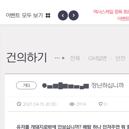
엑사스케일 증폭 회로 보급 터
이벤트 모두 보기
신규 지역 네블론
이벤트
건의하기
전체
GM답변
던전
●▅▇█▇▆▅▄▇ 장난하십니까
기타
2021.04.15 20:30
2914
0
유저를 개돼지로밖에 안보십니까? 배탐 하나 던져주면 뭐