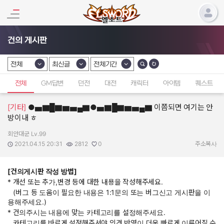
건의 게시판
전체
최신글
전체기간
카테고리 선택
카테고리 선택
카테고리 선택
전체
GM답변
던전
대전
캐릭터
아이템
퀘스트
[기타]
●▅▇█▇▆▅▄▇●▅▇█▇▆▅▄▇ 이쯤되면 여기는 안
방이내 ㅎ
회안대군 Lv.99
작성자:
작성일:
조회수:
추천수:
2021.04.15 20:31
2812
0
주소복사
[건의게시판 작성 방법]
* 개선 또는 추가,변경 등에 대한 내용을 작성해주세요.
(버그 등 도움이 필요한 내용은 1:1문의 또는 버그신고 게시판을 이
용해주세요.)
* 건의주시는 내용에 맞는 카테고리를 설정해주세요.
카테고리를 바르게 설정해주셔야 의견 반영이 더욱 빠르게 이루어질 수