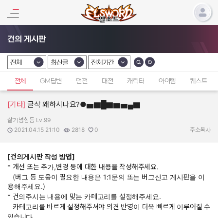
건의 게시판
전체
최신글
전체기간
카테고리 선택
카테고리 선택
카테고리 선택
전체
GM답변
던전
대전
캐릭터
아이템
퀘스트
[기타]
글삭 왜하시나요?●▅▇█▇▆▅▄▇
살기넘힘듬 Lv.99
작성자:
작성일:
조회수:
추천수:
2021.04.15 21:10
2818
0
주소복사
[건의게시판 작성 방법]
* 개선 또는 추가,변경 등에 대한 내용을 작성해주세요.
(버그 등 도움이 필요한 내용은 1:1문의 또는 버그신고 게시판을 이
용해주세요.)
* 건의주시는 내용에 맞는 카테고리를 설정해주세요.
카테고리를 바르게 설정해주셔야 의견 반영이 더욱 빠르게 이루어질 수
있습니다.