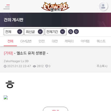
건의 게시판
전체
최신글
전체기간
카테고리 선택
카테고리 선택
카테고리 선택
전체
GM답변
던전
대전
캐릭터
아이템
퀘스트
[기타]
- 엘소드 유저 성명문 -
ZekeYeager Lv.99
작성자:
작성일:
조회수:
추천수:
2021.01.22 23:47
2612
0
주소복사
ㅎ