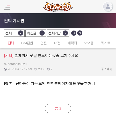
건의 게시판
전체
최신글
전체기간
카테고리 선택
카테고리 선택
카테고리 선택
전체
GM답변
던전
대전
캐릭터
아이템
퀘스트
[기타]
홈페이지 댓글 안보이는것좀 고쳐주세요
dkndfosbsa Lv.1
작성자:
작성일:
조회수:
추천수:
2021.04.12 17:59
2985
2
주소복사
F5 ㅈㄴ난타해야 겨우 보임 ㅋㅋ 홈페이지에 뭔짓을 한거냐
2
추천하기: