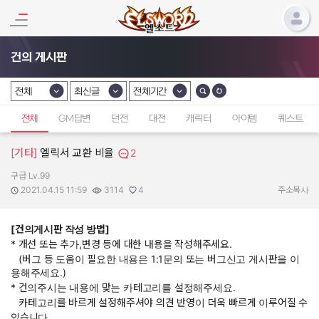
건의 게시판
전체
최신글
전체기간
카테고리 선택
카테고리 선택
카테고리 선택
전체
GM답변
던전
대전
캐릭터
아이템
퀘스트
[기타]
엘릭서 교환 비율
2
구급 Lv.99
작성자:
작성일:
조회수:
추천수:
2021.04.15 11:59
3114
4
주소복사
[건의게시판 작성 방법]
* 개선 또는 추가,변경 등에 대한 내용을 작성해주세요.
(버그 등 도움이 필요한 내용은 1:1문의 또는 버그신고 게시판을 이
용해주세요.)
* 건의주시는 내용에 맞는 카테고리를 설정해주세요.
카테고리를 바르게 설정해주셔야 의견 반영이 더욱 빠르게 이루어질 수
있습니다.