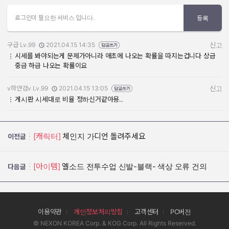
로그인이 필요한 서비스 입니다.
등록
구급 Lv.99
2021.04.15 14:35
신고
작성자:
작성일:
시세를 봐야되는게 문제가아니라 애초에 나오는 확률을 따지는겁니다 상급
중급 하급 나오는 확률이요
v하얀검v Lv.99
2021.04.15 13:05
신고
작성자:
작성일:
게시판 시세대로 비율 정하신거같아용..
[캐릭터]
체인지 가디언 돌려주세요
이전글
[아이템]
엘소드 전투수업 신발-블랙- 색상 오류 건의
다음글
이용약관
개인정보처리방침
고객센터
PC버전
© NEXON KOREA Corp. & KOG Corp. All Rights Reserved.