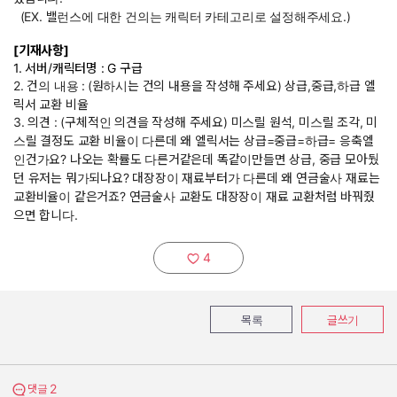
(EX. 밸런스에 대한 건의는 캐릭터 카테고리로 설정해주세요.)
[기재사항]
1. 서버/캐릭터명 : G 구급
2. 건의 내용 :
(원하시는 건의 내용을 작성해 주세요) 상급,중급,하급 엘
릭서 교환 비율
3. 의견 : (구체적인 의견을 작성해 주세요) 미스릴 원석, 미스릴 조각, 미
스릴 결정도 교환 비율이 다른데 왜 엘릭서는 상급=중급=하급= 응축엘
인건가요? 나오는 확률도 다른거같은데 똑같이만들면 상급, 중급 모아뒀
던 유저는 뭐가되나요? 대장장이 재료부터가 다른데 왜 연금술사 재료는
교환비율이 같은거죠? 연금술사 교환도 대장장이 재료 교환처럼 바꿔줬
으면 합니다.
4
추천하기:
목록
글쓰기
2
댓글 보기
댓글