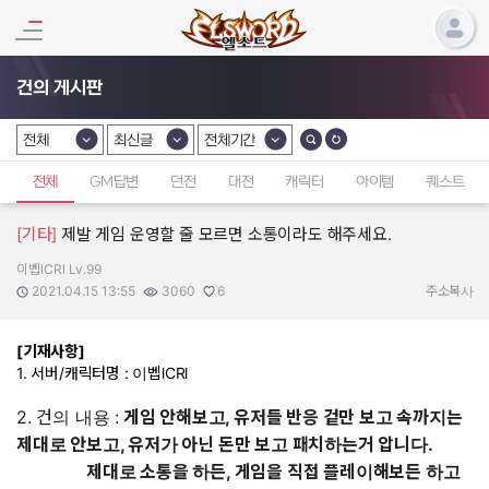
건의 게시판
전체
최신글
전체기간
카테고리 선택
카테고리 선택
카테고리 선택
전체
GM답변
던전
대전
캐릭터
아이템
퀘스트
[기타]
제발 게임 운영할 줄 모르면 소통이라도 해주세요.
이벱lCRl Lv.99
작성자:
작성일:
조회수:
추천수:
2021.04.15 13:55
3060
6
주소복사
[기재사항]
1. 서버/캐릭터명 : 이벱lCRl
2. 건의 내용 :
게임 안해보고, 유저들 반응 겉만 보고 속까지는
제대로 안보고, 유저가 아닌 돈만 보고 패치하는거 압니다.
제대로 소통을 하든, 게임을 직접 플레이해보든 하고