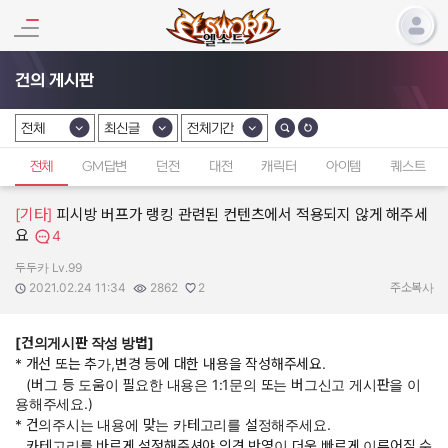
건의 게시판
전체
최신글
전체기간
카테고리 선택
카테고리 선택
카테고리 선택
전체
GM답변
던전
대전
캐릭터
아이템
퀘스트
[기타]
피시방 버프가 랭킹 관련된 컨텐츠에서 적용되지 않게 해주세
요
4
두두카 Lv.99
작성자:
작성일:
조회수:
추천수:
2021.02.24 11:34
2862
2
주소복사
[건의게시판 작성 방법]
* 개선 또는 추가,변경 등에 대한 내용을 작성해주세요.
(버그 등 도움이 필요한 내용은 1:1문의 또는 버그신고 게시판을 이
용해주세요.)
* 건의주시는 내용에 맞는 카테고리를 설정해주세요.
카테고리를 바르게 설정해주셔야 의견 반영이 더욱 빠르게 이루어질 수