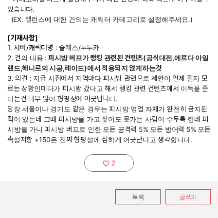
있습니다.
(EX. 밸런스에 대한 건의는 캐릭터 카테고리로 설정해주세요.)
[기재사항]
1. 서버/캐릭터명 :
솔레스/두두카
2. 건의 내용 :
피시방 버프가 랭킹 관련된 컨텐츠(공식대전,에르다 아일
랜드,헤니르의 시공,레이드)에서 적용되지 않게하는것
3. 의견 : 지금 시점에서 지역마다 피시방 관련으로 제한이 언제 될지 모
르는 상황인데다가 피시방 갔다고 해서 랭킹 관련 컨텐츠에서 이득을 준
다는건 너무 많이 형평성에 어긋납니다.
당장 서울이나 경기도 같은 경우는 피시방 영업 자채가 완전히 금지된
적이 있는데 그때 피시방을 가고 싶어도 못가는 사람이 수두룩 한데 피
시방을 가니 피시방 버프로 인한 모든 공격력 5% 모든 방어력 5% 모든
속성저항 +150은 진짜 형평성에 심하게 어긋난다고 생각합니다.
2
추천하기:
목록
글쓰기