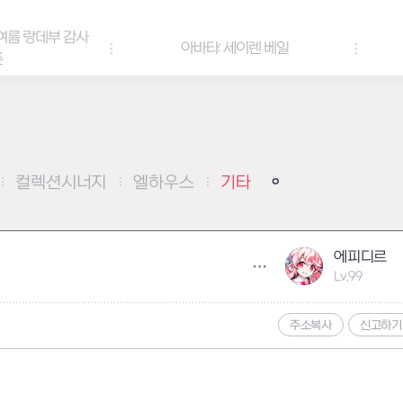
아바타: 세이렌 베일
아바타 & 헤어 컬러 팔레트
컬렉션시너지
엘하우스
기타
에피디르
Lv.99
주소복사
신고하기