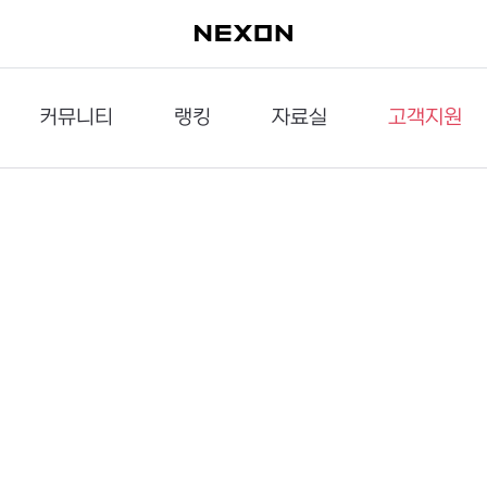
커뮤니티
랭킹
자료실
고객지원
이슈게시판
던전랭킹
다운로드
문의하기
공략게시판
대전랭킹
멀티미디어
신고하기
거래게시판
점령전랭킹
갤러리
건의하기
밸런스토론장
엘타입
보안센터
UCC게시판
작가연재만화