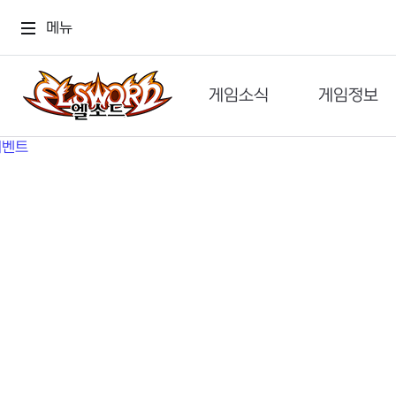
메뉴
게임소식
게임정보
공지사항
세계관
GM메가폰
캐릭터
이벤트 & 캐시샵
가이드
보도자료