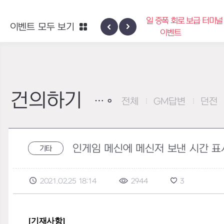
엑사스케일 증폭 회로 보급 터미널
이벤트 모두 보기
하이반의 엑사
이벤트
건의하기
전체
GM답변
던전
인게임 메신에 메신저 보낸 시간 표
기타
2021.02.25 18:14
2944
3
[기재사항]