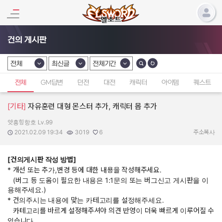
건의 게시판
전체
최신글
전체기간
카테고리 선택
카테고리 선택
카테고리 선택
전체
GM답변
던전
대전
캐릭터
아이템
퀘스트
[기타]
자유훈련 대형 몬스터 추가, 캐릭터 몹 추가
앗흥힝항호 Lv.99
작성자:
작성일:
조회수:
추천수:
2021.02.09 19:34
3019
6
주소복사
[건의게시판 작성 방법]
* 개선 또는 추가,변경 등에 대한 내용을 작성해주세요.
(버그 등 도움이 필요한 내용은 1:1문의 또는 버그신고 게시판을 이
용해주세요.)
* 건의주시는 내용에 맞는 카테고리를 설정해주세요.
카테고리를 바르게 설정해주셔야 의견 반영이 더욱 빠르게 이루어질 수
있습니다.