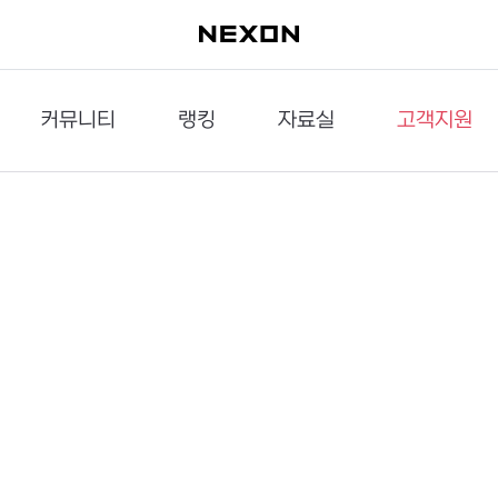
커뮤니티
랭킹
자료실
고객지원
이슈게시판
던전랭킹
다운로드
문의하기
공략게시판
대전랭킹
멀티미디어
신고하기
거래게시판
점령전랭킹
갤러리
건의하기
밸런스토론장
엘타입
보안센터
UCC게시판
작가연재만화