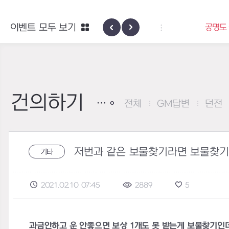
이벤트 모두 보기
마스터 아티팩트 성장 부스팅
공명도 월척
건의하기
전체
GM답변
던전
저번과 같은 보물찾기라면 보물찾기
기타
2021.02.10 07:45
2889
5
과금안하고 운 안좋으면 보상 1개도 못 받는게 보물찾기인