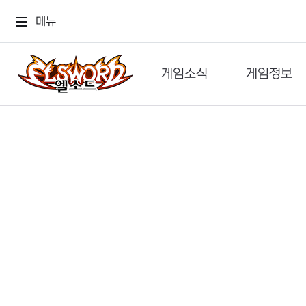
메뉴
게임소식
게임정보
공지사항
세계관
GM메가폰
캐릭터
이벤트 & 캐시샵
가이드
보도자료