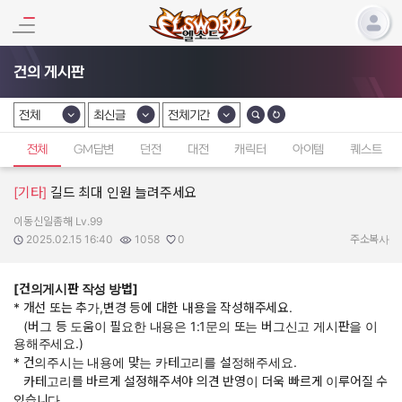
건의 게시판
전체
최신글
전체기간
카테고리 선택
카테고리 선택
카테고리 선택
전체
GM답변
던전
대전
캐릭터
아이템
퀘스트
[기타]
길드 최대 인원 늘려주세요
이동신일좀해 Lv.99
작성자:
작성일:
조회수:
추천수:
2025.02.15 16:40
1058
0
주소복사
[건의게시판 작성 방법]
* 개선 또는 추가,변경 등에 대한 내용을 작성해주세요.
(버그 등 도움이 필요한 내용은 1:1문의 또는 버그신고 게시판을 이
용해주세요.)
* 건의주시는 내용에 맞는 카테고리를 설정해주세요.
카테고리를 바르게 설정해주셔야 의견 반영이 더욱 빠르게 이루어질 수
있습니다.