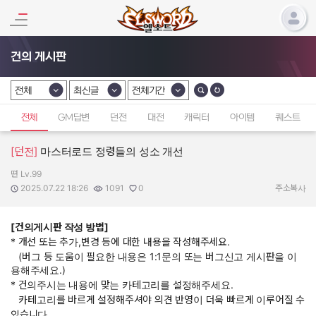
건의 게시판
전체
최신글
전체기간
카테고리 선택
카테고리 선택
카테고리 선택
전체
GM답변
던전
대전
캐릭터
아이템
퀘스트
[던전]
마스터로드 정령들의 성소 개선
뗜 Lv.99
작성자:
작성일:
조회수:
추천수:
2025.07.22 18:26
1091
0
주소복사
[건의게시판 작성 방법]
* 개선 또는 추가,변경 등에 대한 내용을 작성해주세요.
(버그 등 도움이 필요한 내용은 1:1문의 또는 버그신고 게시판을 이
용해주세요.)
* 건의주시는 내용에 맞는 카테고리를 설정해주세요.
카테고리를 바르게 설정해주셔야 의견 반영이 더욱 빠르게 이루어질 수
있습니다.