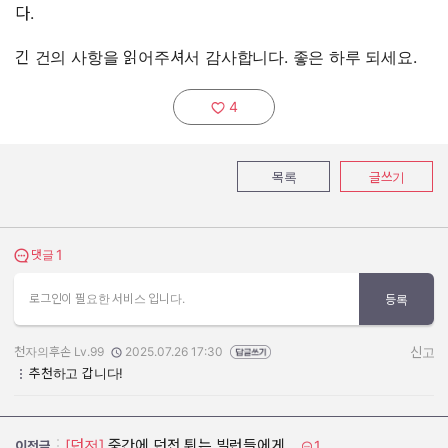
다.
긴 건의 사항을 읽어주셔서 감사합니다. 좋은 하루 되세요.
4
추천하기:
목록
글쓰기
1
댓글 보기
댓글
로그인이 필요한 서비스 입니다.
등록
천자의후손 Lv.99
2025.07.26 17:30
신고
작성자:
작성일:
추천하고 갑니다!
[던전]
중간에 던전 튀는 빌런들에게...
1
이전글