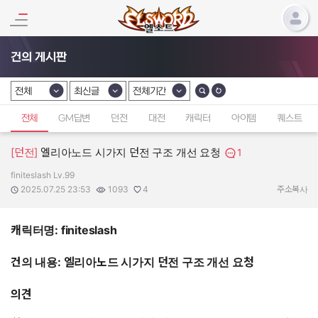
건의 게시판
전체
최신글
전체기간
카테고리 선택
카테고리 선택
카테고리 선택
전체
GM답변
던전
대전
캐릭터
아이템
퀘스트
[던전]
엘리아노드 시가지 던전 구조 개선 요청
1
finiteslash Lv.99
작성자:
작성일:
조회수:
추천수:
2025.07.25 23:53
1093
4
주소복사
캐릭터명: finiteslash
건의 내용:
엘리아노드 시가지 던전 구조 개선 요청
의견