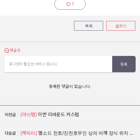
1
추천하기:
목록
글쓰기
0
댓글 보기
댓글
로그인이 필요한 서비스 입니다.
등록
등록된 댓글이 없습니다.
[아이템]
이번 리바운드 커스텀
이전글
[캐릭터]
엘소드 천호/진천호무인 상의 어깨 장식 위치 문제 고쳐주세요
다음글