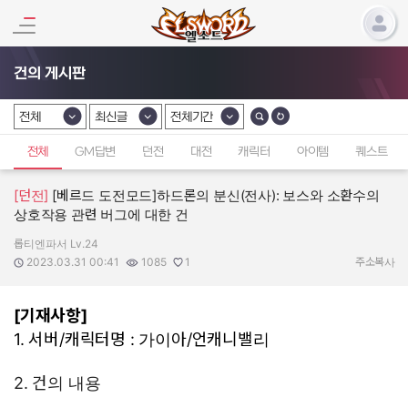
건의 게시판
전체
최신글
전체기간
카테고리 선택
카테고리 선택
카테고리 선택
전체
GM답변
던전
대전
캐릭터
아이템
퀘스트
[던전]
[베르드 도전모드]하드론의 분신(전사): 보스와 소환수의
상호작용 관련 버그에 대한 건
롭티엔파서 Lv.24
작성자:
작성일:
조회수:
추천수:
2023.03.31 00:41
1085
1
주소복사
[기재사항]
1. 서버/캐릭터명 : 가이아/언캐니밸리
2. 건의 내용