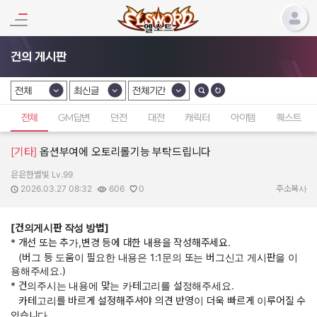
건의 게시판
전체
최신글
전체기간
카테고리 선택
카테고리 선택
카테고리 선택
전체
GM답변
던전
대전
캐릭터
아이템
퀘스트
[기타]
옵션부여에 오토리롤기능 부탁드립니다
은은한별빛 Lv.99
작성자:
작성일:
조회수:
추천수:
2026.03.27 08:32
606
0
주소복사
[건의게시판 작성 방법]
* 개선 또는 추가,변경 등에 대한 내용을 작성해주세요.
(버그 등 도움이 필요한 내용은 1:1문의 또는 버그신고 게시판을 이
용해주세요.)
* 건의주시는 내용에 맞는 카테고리를 설정해주세요.
카테고리를 바르게 설정해주셔야 의견 반영이 더욱 빠르게 이루어질 수
있습니다.