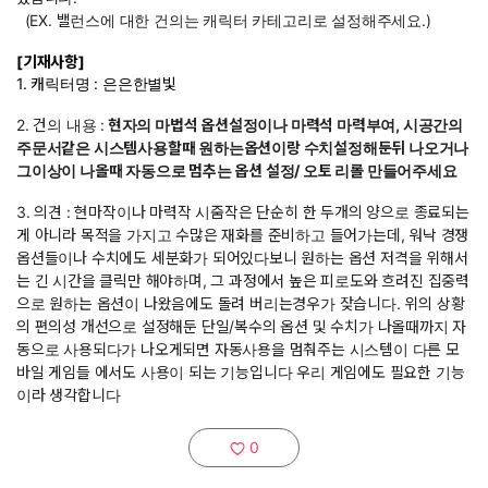
(EX. 밸런스에 대한 건의는 캐릭터 카테고리로 설정해주세요.)
[기재사항]
1. 캐릭터명 : 은은한별빛
2. 건의 내용 :
현자의 마법석 옵션설정이나 마력석 마력부여, 시공간의
주문서같은 시스템사용할때 원하는옵션이랑 수치설정해둔뒤 나오거나
그이상이 나올때 자동으로 멈추는 옵션 설정/ 오토 리롤 만들어주세요
3. 의견 : 현마작이나 마력작 시줌작은 단순히 한 두개의 양으로 종료되는
게 아니라 목적을 가지고 수많은 재화를 준비하고 들어가는데, 워낙 경쟁
옵션들이나 수치에도 세분화가 되어있다보니 원하는 옵션 저격을 위해서
는 긴 시간을 클릭만 해야하며, 그 과정에서 높은 피로도와 흐려진 집중력
으로 원하는 옵션이 나왔음에도 돌려 버리는경우가 잦습니다. 위의 상황
의 편의성 개선으로 설정해둔 단일/복수의 옵션 및 수치가 나올때까지 자
동으로 사용되다가 나오게되면 자동사용을 멈춰주는 시스템이 다른 모
바일 게임들 에서도 사용이 되는 기능입니다 우리 게임에도 필요한 기능
이라 생각합니다
0
추천하기: