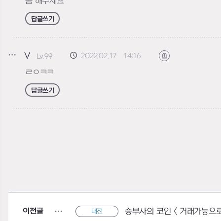
좀 해주세요
답글쓰기
V
2022.02.17 14:16
Lv.99
신고하기
ㄹㅇㅋㅋ
답글쓰기
이전글
승부사의 코인 < 거래가능으
대전