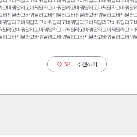
달라고바꿔달라고바꿔달라고바꿔달라고바꿔달라고바꿔달라고바꿔
라고바꿔달라고바꿔달라고바꿔달라고바꿔달라고바꿔달라고바꿔달
고바꿔달라고바꿔달라고바꿔달라고바꿔달라고바꿔달라고바꿔달라
바꿔달라고바꿔달라고바꿔달라고바꿔달라고바꿔달라고바꿔달라고
꿔달라고바꿔달라고바꿔달라고바꿔달라고바꿔달라고바꿔달라고바
달라고바꿔달라고바꿔달라고바꿔달라고바꿔달라고바꿔달라고바꿔
38
추천하기