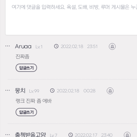
Aruaa
2022.02.18 23:51
Lv.1
신고하기
진짜좀
답글쓰기
뭉치
2022.02.18 00:28
Lv.99
신고하기
랭크 진짜 좀 에바
답글쓰기
출첵받을고얌
2022.02.17 23:40
Lv.7
신고