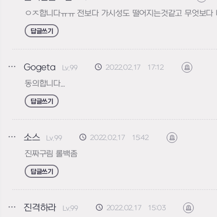
ㅇㅈ합니다ㅠㅠ 전보다 가시성도 떨어지는것같고 무엇보다 
답글쓰기
Gogeta
2022.02.17 17:12
Lv.99
신고하기
동의합니다...
답글쓰기
소스
2022.02.17 15:42
Lv.99
신고하기
진짜구림 롤백좀
답글쓰기
진격하라
2022.02.17 15:03
Lv.99
신고하기