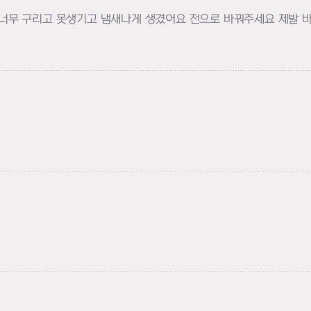
너무 구리고 못생기고 냄새나게 생겼어요 전으로 바꿔주세요 제발 