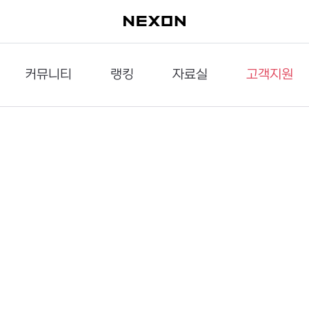
커뮤니티
랭킹
자료실
고객지원
이슈게시판
던전랭킹
다운로드
문의하기
공략게시판
대전랭킹
멀티미디어
신고하기
거래게시판
점령전랭킹
갤러리
건의하기
밸런스토론장
엘타입
보안센터
UCC게시판
작가연재만화