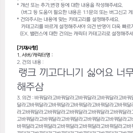
* 개선 또는 추가,변경 등에 대한 내용을 작성해주세요.
(버그 등 도움이 필요한 내용은 1:1문의 또는 버그신고 
* 건의주시는 내용에 맞는 카테고리를 설정해주세요.
카테고리를 바르게 설정해주셔야 의견 반영이 더욱 빠르게
(EX. 밸런스에 대한 건의는 캐릭터 카테고리로 설정해주세
[기재사항]
1. 서버/캐릭터명 :
2. 건의 내용 :
랭크 끼고다니기 싫어요 너무
해주삼
3. 의견 : 바꿔달라고바꿔달라고바꿔달라고바꿔달라
달라고바꿔달라고바꿔달라고바꿔달라고바꿔달라고바꿔달
라고바꿔달라고바꿔달라고바꿔달라고바꿔달라고바꿔달라
고바꿔달라고바꿔달라고바꿔달라고바꿔달라고바꿔달라고
바꿔달라고바꿔달라고바꿔달라고바꿔달라고바꿔달라고바