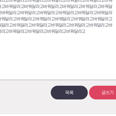
달라고바꿔달라고바꿔달라고바꿔달라고바꿔달라고바꿔달라고바꿔
라고바꿔달라고바꿔달라고바꿔달라고바꿔달라고바꿔달라고바꿔달
고바꿔달라고바꿔달라고바꿔달라고바꿔달라고바꿔달라고바꿔달라
바꿔달라고바꿔달라고바꿔달라고바꿔달라고바꿔달라고바꿔달라고
꿔달라고바꿔달라고바꿔달라고바꿔달라고바꿔달라고바꿔달라고바
달라고바꿔달라고바꿔달라고바꿔달라고바꿔달라고
목록
글쓰기