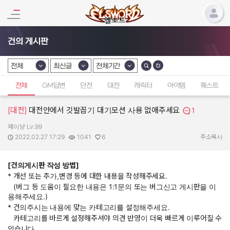
건의 게시판
전체
최신글
전체기간
카테고리 선택
카테고리 선택
카테고리 선택
전체
GM답변
던전
대전
캐릭터
아이템
퀘스트
[대전]
대전안에서 깃발꼽기 대기모션 사용 없애주세요
1
페이냥 Lv.99
작성자:
작성일:
조회수:
추천수:
2022.02.27 17:29
1041
6
주소복사
[건의게시판 작성 방법]
* 개선 또는 추가,변경 등에 대한 내용을 작성해주세요.
(버그 등 도움이 필요한 내용은 1:1문의 또는 버그신고 게시판을 이
용해주세요.)
* 건의주시는 내용에 맞는 카테고리를 설정해주세요.
카테고리를 바르게 설정해주셔야 의견 반영이 더욱 빠르게 이루어질 수
있습니다.