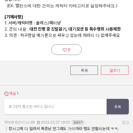
(EX. 밸런스에 대한 건의는 캐릭터 카테고리로 설정해주세요.)
[기재사항]
1. 서버/캐릭터명 : 솔레스/페이냥
2. 건의 내용 :
대전 진행 중 깃발꼽기, 대기모션 등 특수행위 사용제한
3. 의견 : 허구한날 메가폰으로 싸우고 있는데 차라리 다 없애주세요
6
추천하기:
목록
글쓰기
1
댓글 보기
댓글
로그인이 필요한 서비스 입니다.
등록
귀여운승진이 Lv.99
2022.02.27 19:25
신고
작성자:
작성일:
장사고메 다 밀려서 짜증남 안그래도 가이아라 템도 안팔리는데 ㅋㅋ;