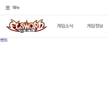
메뉴
게임소식
게임정보
공지사항
세계관
GM메가폰
캐릭터
이벤트 & 캐시샵
가이드
보도자료