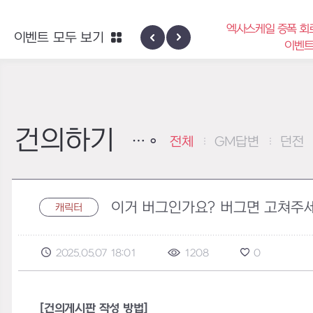
엑사스케일 증폭 회
이벤트 모두 보기
신규 지역 네블론
이벤
건의하기
전체
GM답변
던전
이거 버그인가요? 버그면 고쳐주
캐릭터
2025.05.07 18:01
1208
0
[건의게시판 작성 방법]