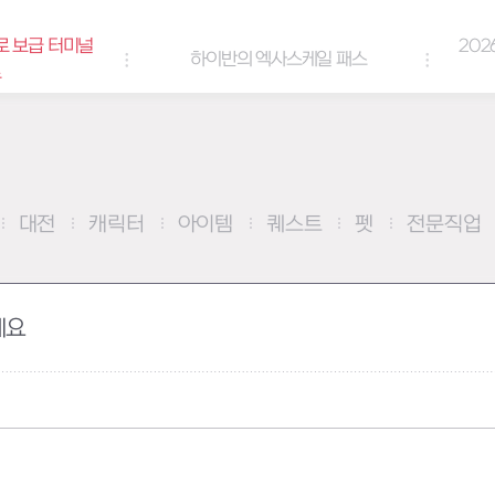
로 보급 터미널
202
하이반의 엑사스케일 패스
트
대전
캐릭터
아이템
퀘스트
펫
전문직업
세요