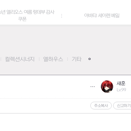
6년 엘리오스 여름 랑데부 감사
아바타: 세이렌 베일
쿠폰
컬렉션시너지
엘하우스
기타
새훈
Lv.99
주소복사
신고하기