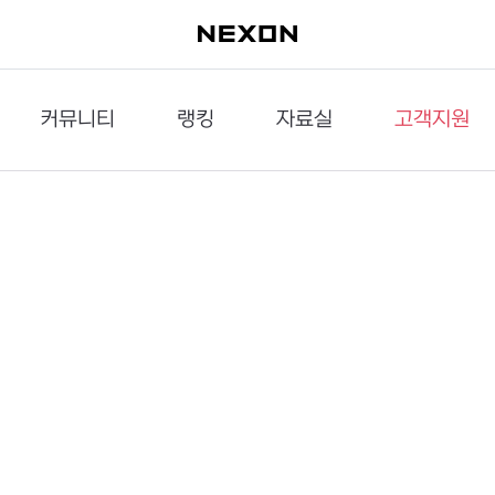
커뮤니티
랭킹
자료실
고객지원
이슈게시판
던전랭킹
다운로드
문의하기
공략게시판
대전랭킹
멀티미디어
신고하기
거래게시판
점령전랭킹
갤러리
건의하기
밸런스토론장
엘타입
보안센터
UCC게시판
작가연재만화