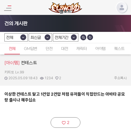
건의 게시판
전체
최신글
전체기간
카테고리 선택
카테고리 선택
카테고리 선택
전체
GM답변
던전
대전
캐릭터
아이템
퀘스트
[아이템]
컨테스트
키릐토 Lv.99
작성자:
작성일:
조회수:
추천수:
2025.05.09 18:43
1234
2
주소복사
이상한 컨테스트 말고 1컨압 2컨압 처럼 유저들이 직접만드는 아바타 공모
랑 출시나 해주십쇼
2
추천하기: