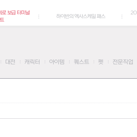
로 보급 터미널
202
하이반의 엑사스케일 패스
트
대전
캐릭터
아이템
퀘스트
펫
전문직업