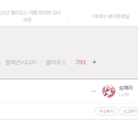
6년 엘리오스 여름 랑데부 감사
아바타: 세이렌 베일
쿠폰
컬렉션시너지
엘하우스
기타
심채리
Lv.99
주소복사
신고하기