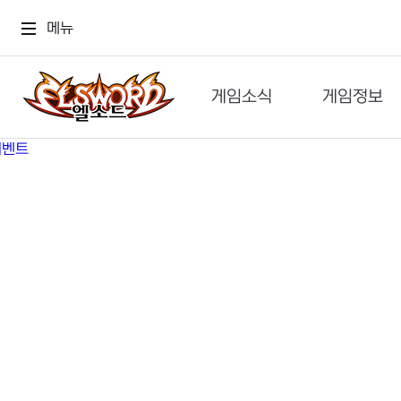
메뉴
게임소식
게임정보
공지사항
세계관
GM메가폰
캐릭터
이벤트 & 캐시샵
가이드
보도자료