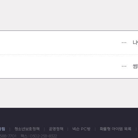
나
썸
방침
청소년보호정책
운영정책
넥슨 PC방
확률형 아이템 목록
1588-7701
팩스 : 0502-258-8322