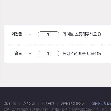
이전글
라이브 소통해주세요
기타
다음글
둠레 4던 피통 너프점요
기타
회사소개
채용안내
이용약관
게임이용등급안내
개인정보처리
㈜넥슨코리아 대표이사 강대현·김정욱
경기도 성남시 분당구 판교로 256번길 7
전화 : 