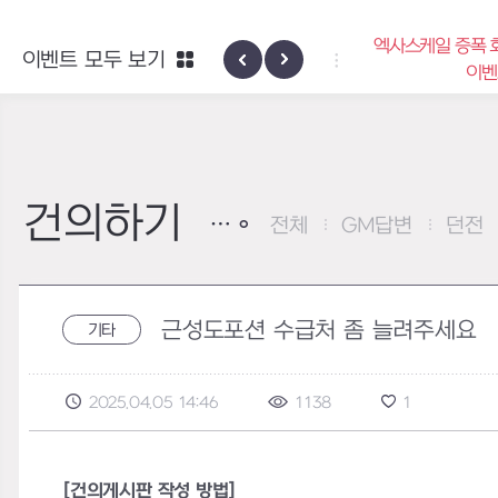
엑사스케일 증폭 회
이벤트 모두 보기
신규 지역 네블론
이벤
건의하기
전체
GM답변
던전
근성도포션 수급처 좀 늘려주세요
기타
2025.04.05 14:46
1138
1
[건의게시판 작성 방법]