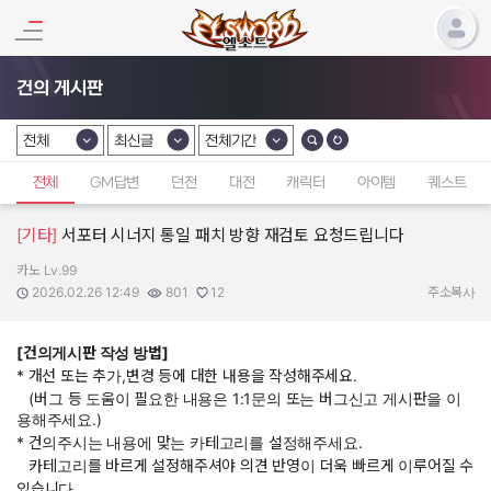
건의 게시판
전체
최신글
전체기간
카테고리 선택
카테고리 선택
카테고리 선택
전체
GM답변
던전
대전
캐릭터
아이템
퀘스트
[기타]
서포터 시너지 통일 패치 방향 재검토 요청드립니다
카노 Lv.99
작성자:
작성일:
조회수:
추천수:
2026.02.26 12:49
801
12
주소복사
[건의게시판 작성 방법]
* 개선 또는 추가,변경 등에 대한 내용을 작성해주세요.
(버그 등 도움이 필요한 내용은 1:1문의 또는 버그신고 게시판을 이
용해주세요.)
* 건의주시는 내용에 맞는 카테고리를 설정해주세요.
카테고리를 바르게 설정해주셔야 의견 반영이 더욱 빠르게 이루어질 수
있습니다.