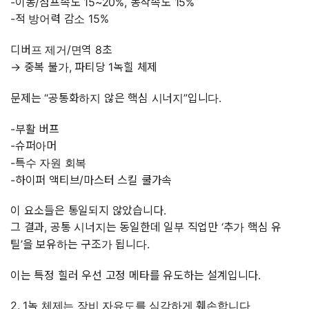
-이동/점프속도 15~20%, 동작속도 15%
-적 방어력 감소 15%
디버프 제거/면역 8초
→ 중복 불가, 파티당 1녹힐 체제
문제는 “공통화하지 않은 핵심 시너지”입니다.
-부활 버프
-슈퍼아머
-특수 자원 회복
-하이퍼 액티브/마스터 스킬 쿨가속
이 요소들은 통일되지 않았습니다.
그 결과, 공통 시너지는 동일한데 일부 직업만 ‘추가 핵심 유
틸’을 보유하는 구조가 됩니다.
이는 특정 힐러 우선 고정 메타를 유도하는 설계입니다.
2. 1녹 체제는 장비 자유도를 심각하게 훼손합니다